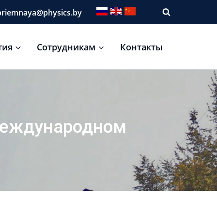
riemnaya@physics.by
тия
Сотрудникам
Контакты
международном