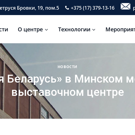
етруся Бровки, 19, пом.5
+375 (17) 379-13-16
p
сти
О центре
Технологии
Мероприя
НОВОСТИ
я Беларусь» в Минском 
выставочном центре