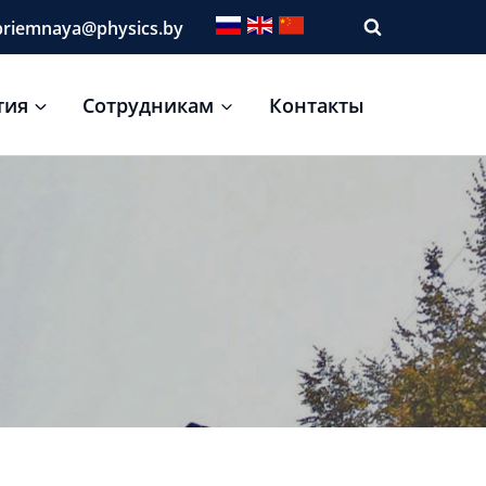
riemnaya@physics.by
тия
Сотрудникам
Контакты