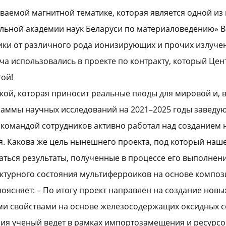
ываемой магнитной тематике, которая является одной из 
ьной академии наук Беларуси по материаловедению» В
ики от различного рода ионизирующих и прочих излучен
ча использовались в проекте по контракту, который Цен
той!
ой, которая приносит реальные плоды для мировой и, в
граммы научных исследований на 2021–2025 годы завед
 командой сотрудников активно работал над созданием
я. Какова же цель нынешнего проекта, под который наше
ться результаты, полученные в процессе его выполнен
ктурного состояния мультиферроиков на основе компози
оясняет: – По итогу проект направлен на создание нов
и свойствами на основе железосодержащих оксидных с
я ученый ведет в рамках импортозамещения и ресурсос