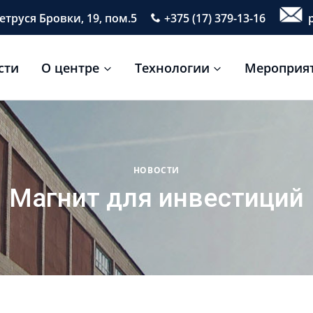
етруся Бровки, 19, пом.5
+375 (17) 379-13-16
p
сти
О центре
Технологии
Мероприя
НОВОСТИ
Магнит для инвестиций