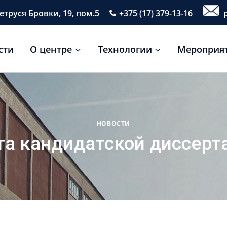
етруся Бровки, 19, пом.5
+375 (17) 379-13-16
p
сти
О центре
Технологии
Мероприя
НОВОСТИ
а кандидатской диссерта