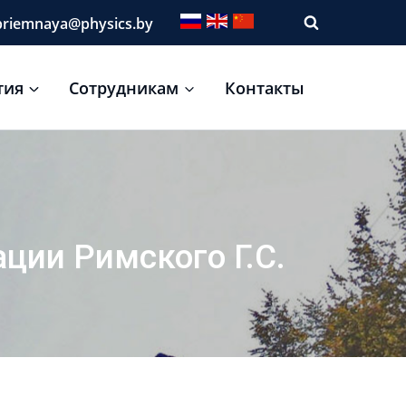
riemnaya@physics.by
тия
Сотрудникам
Контакты
ции Римского Г.С.