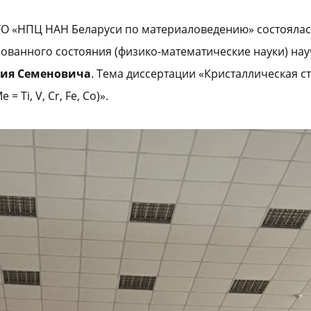
ри ГО «НПЦ НАН Беларуси по материаловедению» состояла
рованного состояния (физико-математические науки) на
рия Семеновича
. Тема диссертации «Кристаллическая с
 = Ti, V, Cr, Fe, Co)».