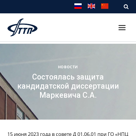
Перейти
к
содержимому
НОВОСТИ
Состоялась защита
кандидатской диссертации
Маркевича С.А.
15 июня 2023 года в совете Д 01.06.01 при ГО «НПЦ