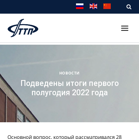
Перейти
к
содержимому
НОВОСТИ
Подведены итоги первого
полугодия 2022 года
Основной вопрос, который рассматривался 28