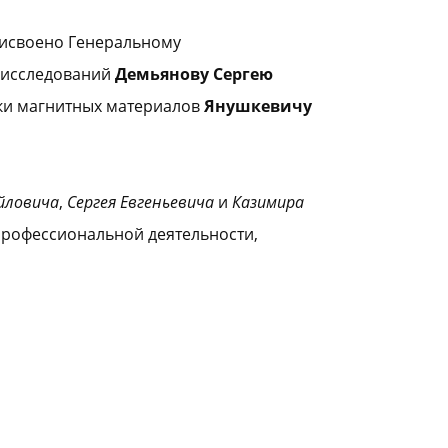
рисвоено Генеральному
 исследований
Демьянову Сергею
ики магнитных материалов
Янушкевичу
йловича
,
Сергея Евгеньевича
и
Казимира
профессиональной деятельности,