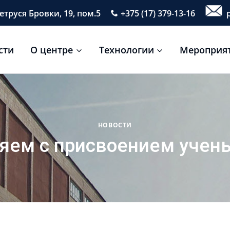
етруся Бровки, 19, пом.5
+375 (17) 379-13-16
p
сти
О центре
Технологии
Мероприя
НОВОСТИ
яем с присвоением учены