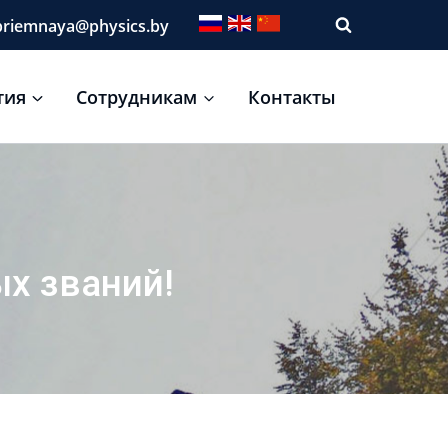
riemnaya@physics.by
тия
Сотрудникам
Контакты
х званий!